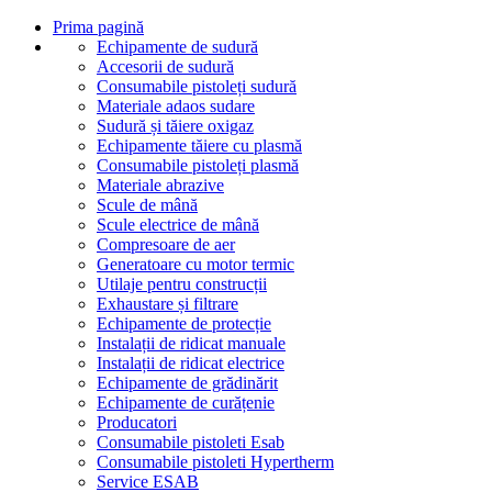
Prima pagină
Echipamente de sudură
Accesorii de sudură
Consumabile pistoleți sudură
Materiale adaos sudare
Sudură și tăiere oxigaz
Echipamente tăiere cu plasmă
Consumabile pistoleți plasmă
Materiale abrazive
Scule de mână
Scule electrice de mână
Compresoare de aer
Generatoare cu motor termic
Utilaje pentru construcții
Exhaustare și filtrare
Echipamente de protecție
Instalații de ridicat manuale
Instalații de ridicat electrice
Echipamente de grădinărit
Echipamente de curățenie
Producatori
Consumabile pistoleti Esab
Consumabile pistoleti Hypertherm
Service ESAB