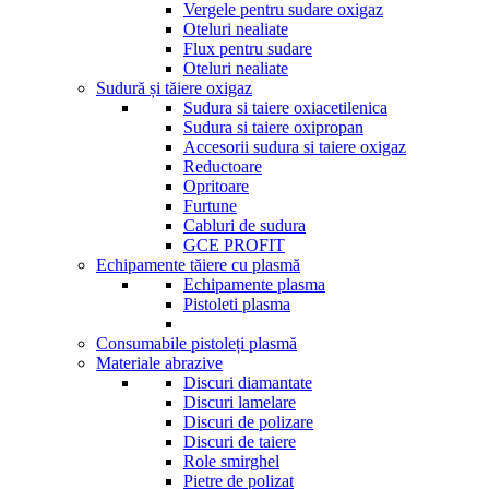
Vergele pentru sudare oxigaz
Oteluri nealiate
Flux pentru sudare
Oteluri nealiate
Sudură și tăiere oxigaz
Sudura si taiere oxiacetilenica
Sudura si taiere oxipropan
Accesorii sudura si taiere oxigaz
Reductoare
Opritoare
Furtune
Cabluri de sudura
GCE PROFIT
Echipamente tăiere cu plasmă
Echipamente plasma
Pistoleti plasma
Consumabile pistoleți plasmă
Materiale abrazive
Discuri diamantate
Discuri lamelare
Discuri de polizare
Discuri de taiere
Role smirghel
Pietre de polizat