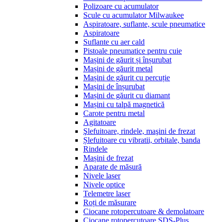
Polizoare cu acumulator
Scule cu acumulator Milwaukee
Aspiratoare, suflante, scule pneumatice
Aspiratoare
Suflante cu aer cald
Pistoale pneumatice pentru cuie
Mașini de găurit și înșurubat
Mașini de găurit metal
Mașini de găurit cu percuție
Mașini de înșurubat
Mașini de găurit cu diamant
Mașini cu talpă magnetică
Carote pentru metal
Agitatoare
Şlefuitoare, rindele, maşini de frezat
Șlefuitoare cu vibratii, orbitale, banda
Rindele
Mașini de frezat
Aparate de măsură
Nivele laser
Nivele optice
Telemetre laser
Roți de măsurare
Ciocane rotopercutoare & demolatoare
Ciocane rotopercutoare SDS-Plus