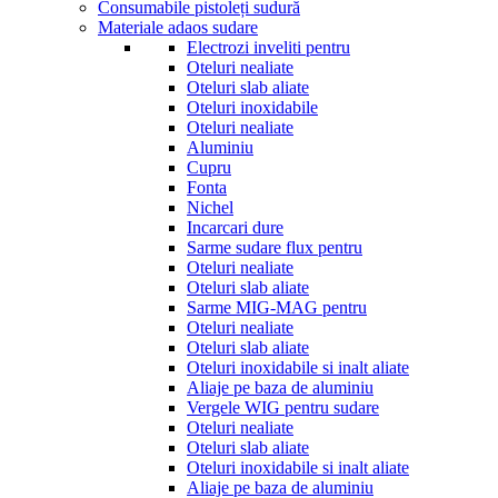
Consumabile pistoleți sudură
Materiale adaos sudare
Electrozi inveliti pentru
Oteluri nealiate
Oteluri slab aliate
Oteluri inoxidabile
Oteluri nealiate
Aluminiu
Cupru
Fonta
Nichel
Incarcari dure
Sarme sudare flux pentru
Oteluri nealiate
Oteluri slab aliate
Sarme MIG-MAG pentru
Oteluri nealiate
Oteluri slab aliate
Oteluri inoxidabile si inalt aliate
Aliaje pe baza de aluminiu
Vergele WIG pentru sudare
Oteluri nealiate
Oteluri slab aliate
Oteluri inoxidabile si inalt aliate
Aliaje pe baza de aluminiu