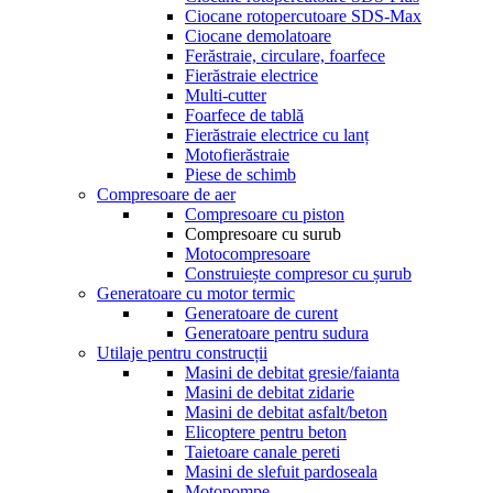
Ciocane rotopercutoare SDS-Max
Ciocane demolatoare
Ferăstraie, circulare, foarfece
Fierăstraie electrice
Multi-cutter
Foarfece de tablă
Fierăstraie electrice cu lanț
Motofierăstraie
Piese de schimb
Compresoare de aer
Compresoare cu piston
Compresoare cu surub
Motocompresoare
Construiește compresor cu șurub
Generatoare cu motor termic
Generatoare de curent
Generatoare pentru sudura
Utilaje pentru construcții
Masini de debitat gresie/faianta
Masini de debitat zidarie
Masini de debitat asfalt/beton
Elicoptere pentru beton
Taietoare canale pereti
Masini de slefuit pardoseala
Motopompe