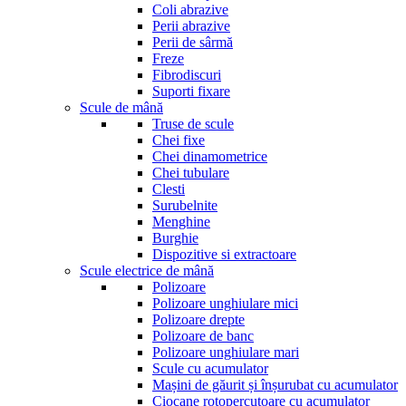
Coli abrazive
Perii abrazive
Perii de sârmă
Freze
Fibrodiscuri
Suporti fixare
Scule de mână
Truse de scule
Chei fixe
Chei dinamometrice
Chei tubulare
Clesti
Surubelnite
Menghine
Burghie
Dispozitive si extractoare
Scule electrice de mână
Polizoare
Polizoare unghiulare mici
Polizoare drepte
Polizoare de banc
Polizoare unghiulare mari
Scule cu acumulator
Mașini de găurit și înșurubat cu acumulator
Ciocane rotopercutoare cu acumulator