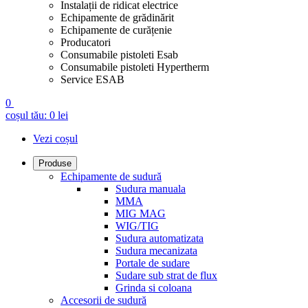
Instalații de ridicat electrice
Echipamente de grădinărit
Echipamente de curățenie
Producatori
Consumabile pistoleti Esab
Consumabile pistoleti Hypertherm
Service ESAB
0
coșul tău:
0
lei
Vezi coșul
Produse
Echipamente de sudură
Sudura manuala
MMA
MIG MAG
WIG/TIG
Sudura automatizata
Sudura mecanizata
Portale de sudare
Sudare sub strat de flux
Grinda si coloana
Accesorii de sudură