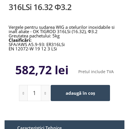
316LSi 16.32 Φ3.2
Vergele pentru sudarea WIG a otelurilor inoxidabile si
inalt aliate - OK TIGROD 316LSi (16.32), Φ3.2
Greutatea pachetului: 5kg
Clasificări:
SFA/AWS A5.9-93: ER316LSi
EN 12072-W 19 12 3 LSi
582,72 lei
Pretul include TVA
adaugă în coș
Caracteristici Tehnice