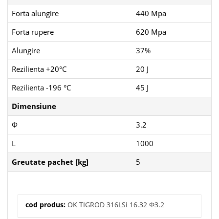
Forta alungire
440 Mpa
Forta rupere
620 Mpa
Alungire
37%
Rezilienta +20°C
20 J
Rezilienta -196 °C
45 J
Dimensiune
Φ
3.2
L
1000
Greutate pachet [kg]
5
cod produs:
OK TIGROD 316LSi 16.32 Φ3.2