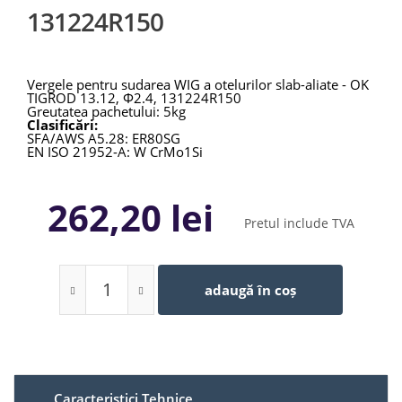
131224R150
Vergele pentru sudarea WIG a otelurilor slab-aliate - OK
TIGROD 13.12, Φ2.4, 131224R150
Greutatea pachetului: 5kg
Clasificări:
SFA/AWS A5.28: ER80SG
EN ISO 21952-A: W CrMo1Si
262,20 lei
Pretul include TVA
adaugă în coș
Caracteristici Tehnice