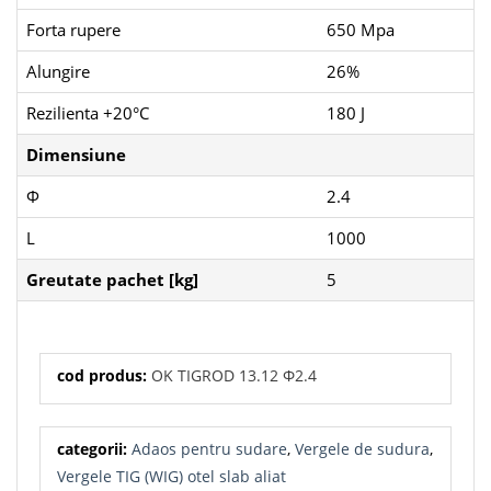
Forta rupere
650 Mpa
Alungire
26%
Rezilienta +20°C
180 J
Dimensiune
Φ
2.4
L
1000
Greutate pachet [kg]
5
cod produs:
OK TIGROD 13.12 Φ2.4
categorii:
Adaos pentru sudare
,
Vergele de sudura
,
Vergele TIG (WIG) otel slab aliat