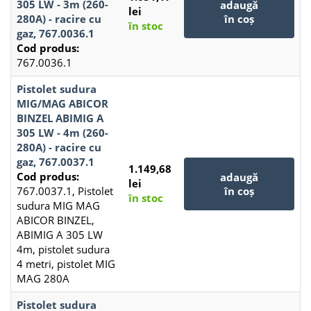
305 LW - 3m (260-
adaugă
lei
280A) - racire cu
în coș
în stoc
gaz, 767.0036.1
Cod produs:
767.0036.1
Pistolet sudura
MIG/MAG ABICOR
BINZEL ABIMIG A
305 LW - 4m (260-
280A) - racire cu
gaz, 767.0037.1
1.149,68
Cod produs:
adaugă
lei
767.0037.1, Pistolet
în coș
în stoc
sudura MIG MAG
ABICOR BINZEL,
ABIMIG A 305 LW
4m, pistolet sudura
4 metri, pistolet MIG
MAG 280A
Pistolet sudura