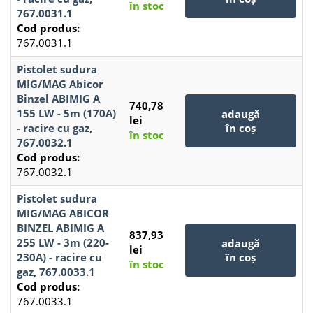
în stoc
767.0031.1
Cod produs:
767.0031.1
Pistolet sudura
MIG/MAG Abicor
Binzel ABIMIG A
740,78
155 LW - 5m (170A)
adaugă
lei
- racire cu gaz,
în coș
în stoc
767.0032.1
Cod produs:
767.0032.1
Pistolet sudura
MIG/MAG ABICOR
BINZEL ABIMIG A
837,93
255 LW - 3m (220-
adaugă
lei
230A) - racire cu
în coș
în stoc
gaz, 767.0033.1
Cod produs:
767.0033.1