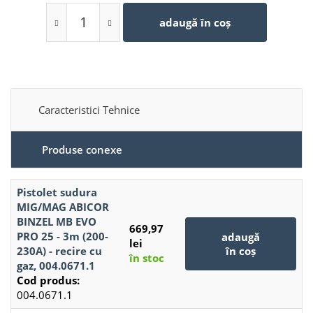
adaugă în coș
Caracteristici Tehnice
Produse conexe
Pistolet sudura
MIG/MAG ABICOR
BINZEL MB EVO
669,97
PRO 25 - 3m (200-
adaugă
lei
230A) - recire cu
în coș
în stoc
gaz, 004.0671.1
Cod produs:
004.0671.1