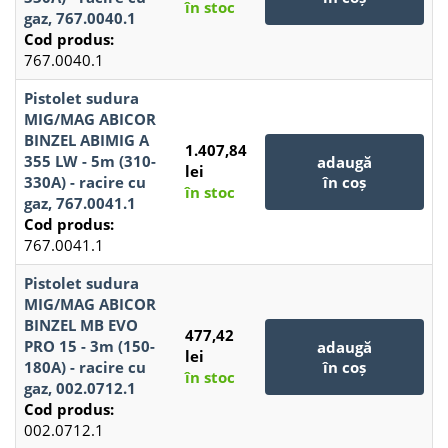
în stoc
gaz, 767.0040.1
Cod produs:
767.0040.1
Pistolet sudura
MIG/MAG ABICOR
BINZEL ABIMIG A
1.407,84
355 LW - 5m (310-
adaugă
lei
330A) - racire cu
în coș
în stoc
gaz, 767.0041.1
Cod produs:
767.0041.1
Pistolet sudura
MIG/MAG ABICOR
BINZEL MB EVO
477,42
PRO 15 - 3m (150-
adaugă
lei
180A) - racire cu
în coș
în stoc
gaz, 002.0712.1
Cod produs:
002.0712.1