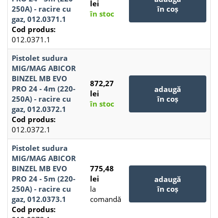
lei
250A) - racire cu
în coș
în stoc
gaz, 012.0371.1
Cod produs:
012.0371.1
Pistolet sudura
MIG/MAG ABICOR
BINZEL MB EVO
872,27
PRO 24 - 4m (220-
adaugă
lei
250A) - racire cu
în coș
în stoc
gaz, 012.0372.1
Cod produs:
012.0372.1
Pistolet sudura
MIG/MAG ABICOR
BINZEL MB EVO
775,48
PRO 24 - 5m (220-
lei
adaugă
250A) - racire cu
la
în coș
gaz, 012.0373.1
comandă
Cod produs: