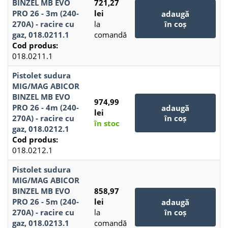
BINZEL MB EVO
721,27
PRO 26 - 3m (240-
lei
adaugă
270A) - racire cu
la
în coș
gaz, 018.0211.1
comandă
Cod produs:
018.0211.1
Pistolet sudura
MIG/MAG ABICOR
BINZEL MB EVO
974,99
PRO 26 - 4m (240-
adaugă
lei
270A) - racire cu
în coș
în stoc
gaz, 018.0212.1
Cod produs:
018.0212.1
Pistolet sudura
MIG/MAG ABICOR
BINZEL MB EVO
858,97
PRO 26 - 5m (240-
lei
adaugă
270A) - racire cu
la
în coș
gaz, 018.0213.1
comandă