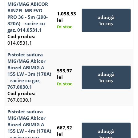
MIG/MAG ABICOR
BINZEL MB EVO
1.098,53
PRO 36 - 5m (290-
adaugă
lei
320A) - racire cu
în coș
în stoc
gaz, 014.0531.1
Cod produs:
014.0531.1
Pistolet sudura
MIG/MAG Abicor
Binzel ABIMIG A
593,97
155 LW - 3m (170A)
adaugă
lei
- racire cu gaz,
în coș
în stoc
767.0030.1
Cod produs:
767.0030.1
Pistolet sudura
MIG/MAG Abicor
Binzel ABIMIG A
667,32
155 LW - 4m (170A)
adaugă
lei
- racire cu gaz,
în coș