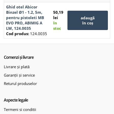
Ghid otel Abicor
Binzel Ø1 - 1.2, 5m,
50,19
pentru pistoleti MB
lei
adaugă
EVO PRO, ABIMIG A
în
în coș
LW, 124.0035
stoc
Cod produs:
124.0035
Comenzi și livrare
Livrare și plată
Garanții și service
Returul produselor
Aspecte legale
Termeni si conditii