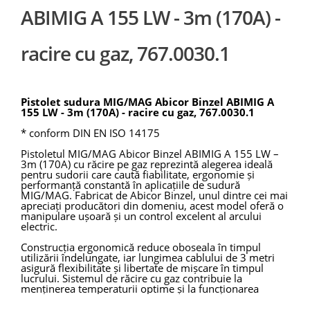
ABIMIG A 155 LW - 3m (170A) -
racire cu gaz, 767.0030.1
Pistolet sudura MIG/MAG Abicor Binzel ABIMIG A
155 LW - 3m (170A) - racire cu gaz, 767.0030.1
* conform DIN EN ISO 14175
Pistoletul MIG/MAG Abicor Binzel ABIMIG A 155 LW –
3m (170A) cu răcire pe gaz reprezintă alegerea ideală
pentru sudorii care caută fiabilitate, ergonomie și
performanță constantă în aplicațiile de sudură
MIG/MAG. Fabricat de Abicor Binzel, unul dintre cei mai
apreciați producători din domeniu, acest model oferă o
manipulare ușoară și un control excelent al arcului
electric.
Construcția ergonomică reduce oboseala în timpul
utilizării îndelungate, iar lungimea cablului de 3 metri
asigură flexibilitate și libertate de mișcare în timpul
lucrului. Sistemul de răcire cu gaz contribuie la
menținerea temperaturii optime și la funcționarea
eficientă în regim profesional.