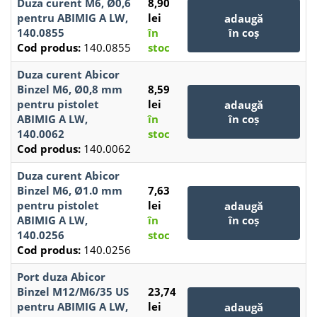
Duza curent M6, Ø0,6
8,90
pentru ABIMIG A LW,
lei
adaugă
140.0855
în
în coș
Cod produs:
140.0855
stoc
Duza curent Abicor
Binzel M6, Ø0,8 mm
8,59
pentru pistolet
lei
adaugă
ABIMIG A LW,
în
în coș
140.0062
stoc
Cod produs:
140.0062
Duza curent Abicor
Binzel M6, Ø1.0 mm
7,63
pentru pistolet
lei
adaugă
ABIMIG A LW,
în
în coș
140.0256
stoc
Cod produs:
140.0256
Port duza Abicor
Binzel M12/M6/35 US
23,74
pentru ABIMIG A LW,
lei
adaugă