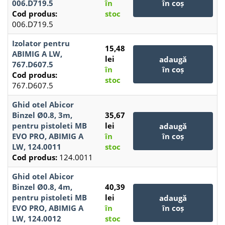
006.D719.5
în
în coș
Cod produs:
stoc
006.D719.5
Izolator pentru
15,48
ABIMIG A LW,
lei
adaugă
767.D607.5
în
în coș
Cod produs:
stoc
767.D607.5
Ghid otel Abicor
Binzel Ø0.8, 3m,
35,67
pentru pistoleti MB
lei
adaugă
EVO PRO, ABIMIG A
în
în coș
LW, 124.0011
stoc
Cod produs:
124.0011
Ghid otel Abicor
Binzel Ø0.8, 4m,
40,39
pentru pistoleti MB
lei
adaugă
EVO PRO, ABIMIG A
în
în coș
LW, 124.0012
stoc