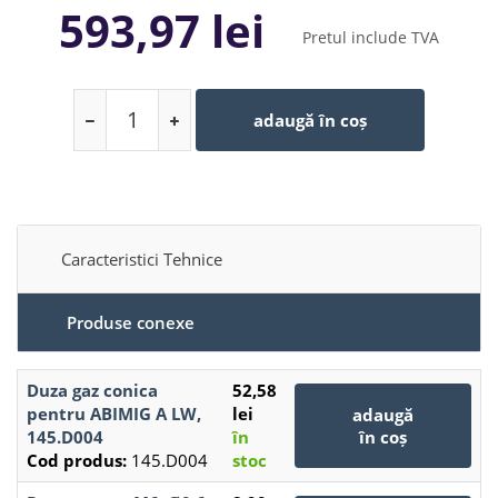
593,97 lei
ABIMIG A 155 LW este recomandat pentru ateliere de
confecții metalice, service-uri auto, lucrări industriale și
Pretul include TVA
aplicații de întreținere, fiind compatibil cu multiple
echipamente de sudură MIG/MAG.
adaugă în coș
Caracteristici Tehnice
Produse conexe
Duza gaz conica
52,58
pentru ABIMIG A LW,
lei
adaugă
145.D004
în
în coș
Cod produs:
145.D004
stoc