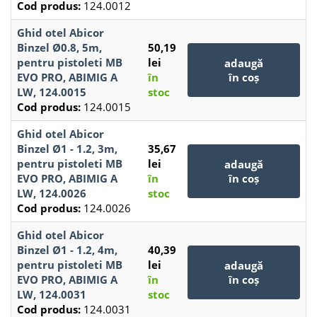
Cod produs:
124.0012
Ghid otel Abicor
Binzel Ø0.8, 5m,
50,19
pentru pistoleti MB
lei
adaugă
EVO PRO, ABIMIG A
în
în coș
LW, 124.0015
stoc
Cod produs:
124.0015
Ghid otel Abicor
Binzel Ø1 - 1.2, 3m,
35,67
pentru pistoleti MB
lei
adaugă
EVO PRO, ABIMIG A
în
în coș
LW, 124.0026
stoc
Cod produs:
124.0026
Ghid otel Abicor
Binzel Ø1 - 1.2, 4m,
40,39
pentru pistoleti MB
lei
adaugă
EVO PRO, ABIMIG A
în
în coș
LW, 124.0031
stoc
Cod produs:
124.0031