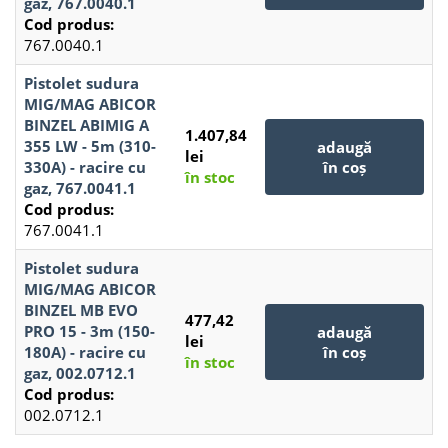
gaz, 767.0040.1
Cod produs:
767.0040.1
Pistolet sudura
MIG/MAG ABICOR
BINZEL ABIMIG A
1.407,84
355 LW - 5m (310-
adaugă
lei
330A) - racire cu
în coș
în stoc
gaz, 767.0041.1
Cod produs:
767.0041.1
Pistolet sudura
MIG/MAG ABICOR
BINZEL MB EVO
477,42
PRO 15 - 3m (150-
adaugă
lei
180A) - racire cu
în coș
în stoc
gaz, 002.0712.1
Cod produs:
002.0712.1