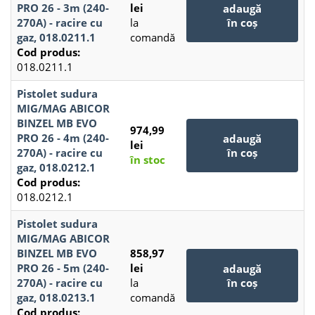
PRO 26 - 3m (240-
lei
adaugă
270A) - racire cu
la
în coș
gaz, 018.0211.1
comandă
Cod produs:
018.0211.1
Pistolet sudura
MIG/MAG ABICOR
BINZEL MB EVO
974,99
PRO 26 - 4m (240-
adaugă
lei
270A) - racire cu
în coș
în stoc
gaz, 018.0212.1
Cod produs:
018.0212.1
Pistolet sudura
MIG/MAG ABICOR
BINZEL MB EVO
858,97
PRO 26 - 5m (240-
lei
adaugă
270A) - racire cu
la
în coș
gaz, 018.0213.1
comandă
Cod produs: