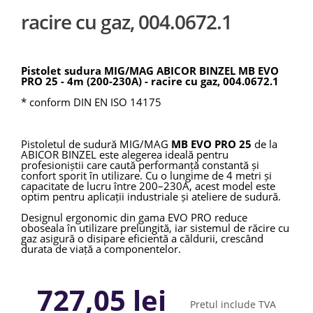
racire cu gaz, 004.0672.1
Pistolet sudura MIG/MAG ABICOR BINZEL MB EVO
PRO 25 - 4m (200-230A) - racire cu gaz, 004.0672.1
* conform DIN EN ISO 14175
Pistoletul de sudură MIG/MAG
MB EVO PRO 25
de la
ABICOR BINZEL
este alegerea ideală pentru
profesioniștii care caută performanță constantă și
confort sporit în utilizare. Cu o lungime de 4 metri și
capacitate de lucru între 200–230A, acest model este
optim pentru aplicații industriale și ateliere de sudură.
Designul ergonomic din gama EVO PRO reduce
oboseala în utilizare prelungită, iar sistemul de răcire cu
gaz asigură o disipare eficientă a căldurii, crescând
durata de viață a componentelor.
Construit pentru durabilitate și precizie, pistoletul oferă
stabilitate excelentă a arcului electric și compatibilitate
727,05 lei
largă cu consumabilele standard Binzel.
Pretul include TVA