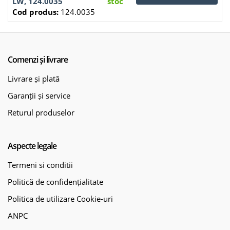
LW, 124.0035
stoc
Cod produs:
124.0035
Comenzi și livrare
Livrare și plată
Garanții și service
Returul produselor
Aspecte legale
Termeni si conditii
Politică de confidențialitate
Politica de utilizare Cookie-uri
ANPC