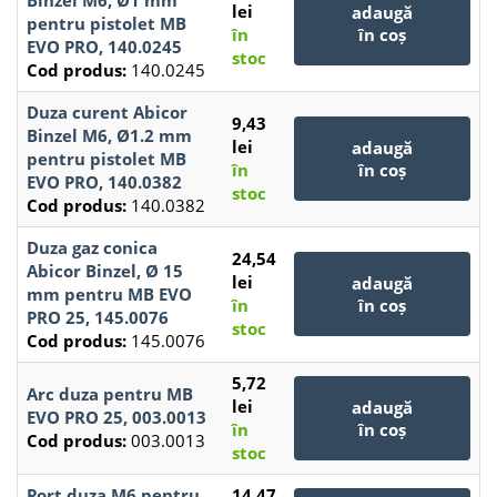
Binzel M6, Ø1 mm
lei
adaugă
pentru pistolet MB
în
în coș
EVO PRO, 140.0245
stoc
Cod produs:
140.0245
Duza curent Abicor
9,43
Binzel M6, Ø1.2 mm
lei
adaugă
pentru pistolet MB
în
în coș
EVO PRO, 140.0382
stoc
Cod produs:
140.0382
Duza gaz conica
24,54
Abicor Binzel, Ø 15
lei
adaugă
mm pentru MB EVO
în
în coș
PRO 25, 145.0076
stoc
Cod produs:
145.0076
5,72
Arc duza pentru MB
lei
adaugă
EVO PRO 25, 003.0013
în
în coș
Cod produs:
003.0013
stoc
Port duza M6 pentru
14,47