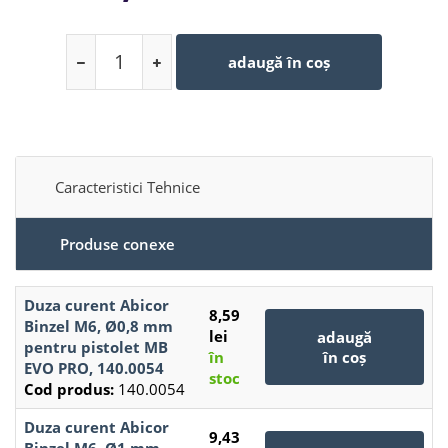
adaugă în coș
Caracteristici Tehnice
Produse conexe
Duza curent Abicor
8,59
Binzel M6, Ø0,8 mm
lei
adaugă
pentru pistolet MB
în
în coș
EVO PRO, 140.0054
stoc
Cod produs:
140.0054
Duza curent Abicor
9,43