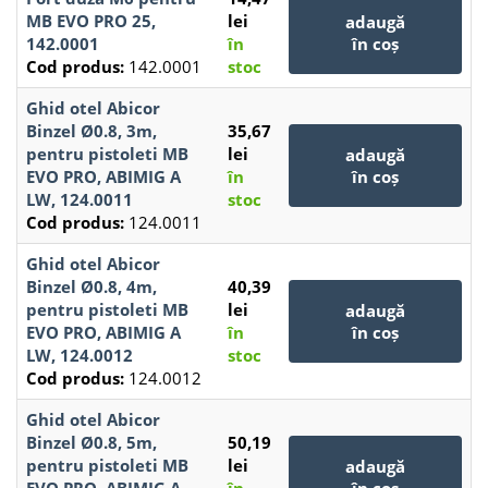
MB EVO PRO 25,
lei
adaugă
142.0001
în
în coș
Cod produs:
142.0001
stoc
Ghid otel Abicor
Binzel Ø0.8, 3m,
35,67
pentru pistoleti MB
lei
adaugă
EVO PRO, ABIMIG A
în
în coș
LW, 124.0011
stoc
Cod produs:
124.0011
Ghid otel Abicor
Binzel Ø0.8, 4m,
40,39
pentru pistoleti MB
lei
adaugă
EVO PRO, ABIMIG A
în
în coș
LW, 124.0012
stoc
Cod produs:
124.0012
Ghid otel Abicor
Binzel Ø0.8, 5m,
50,19
pentru pistoleti MB
lei
adaugă