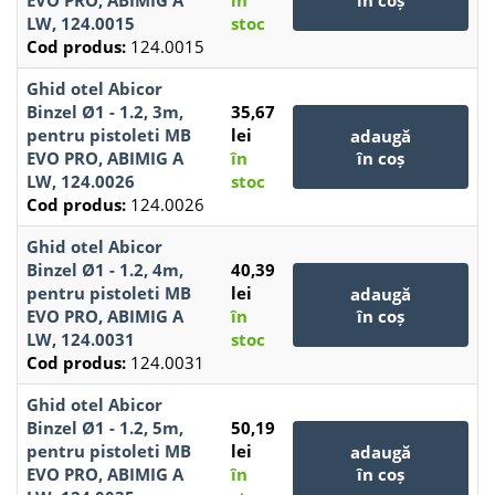
EVO PRO, ABIMIG A
în
în coș
LW, 124.0015
stoc
Cod produs:
124.0015
Ghid otel Abicor
Binzel Ø1 - 1.2, 3m,
35,67
pentru pistoleti MB
lei
adaugă
EVO PRO, ABIMIG A
în
în coș
LW, 124.0026
stoc
Cod produs:
124.0026
Ghid otel Abicor
Binzel Ø1 - 1.2, 4m,
40,39
pentru pistoleti MB
lei
adaugă
EVO PRO, ABIMIG A
în
în coș
LW, 124.0031
stoc
Cod produs:
124.0031
Ghid otel Abicor
Binzel Ø1 - 1.2, 5m,
50,19
pentru pistoleti MB
lei
adaugă
EVO PRO, ABIMIG A
în
în coș